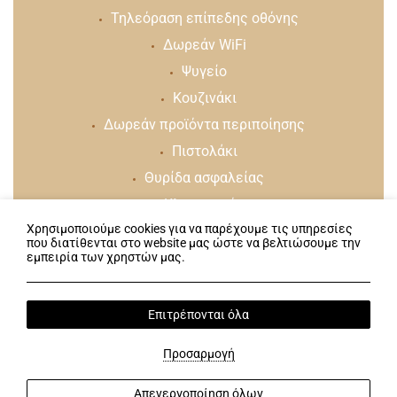
Τηλεόραση επίπεδης οθόνης
Δωρεάν WiFi
Ψυγείο
Κουζινάκι
Δωρεάν προϊόντα περιποίησης
Πιστολάκι
Θυρίδα ασφαλείας
Κλιματισμός
Χρησιμοποιούμε cookies για να παρέχουμε τις υπηρεσίες
που διατίθενται στο website μας ώστε να βελτιώσουμε την
εμπειρία των χρηστών μας.
Ακολουθήστε μας
Επιτρέπονται όλα
Όροι & Προϋποθέσεις
Web Check-in
Προσαρμογή
2026 @ Klelia Hotel. All rights reserved.
ΓΕΜΗ: 123561939000
Απενεργοποίηση όλων
Hotel website
by: HOTELWIZE