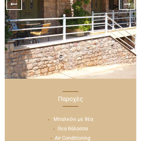
Παροχές
Μπαλκόνι με θέα
Θεα θάλασσα
Air Conditioning